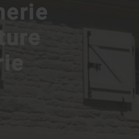
erie
ture
rie