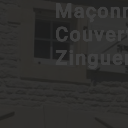
Maçonn
Couver
Zingue