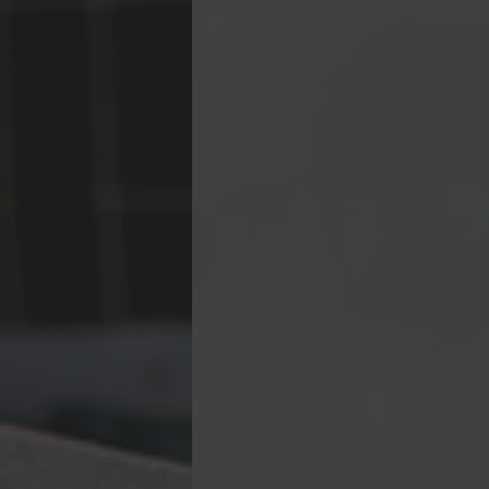
Rénovation
Nettoyage/Ravalement
d'un chai en
de façades
pierre de
taille