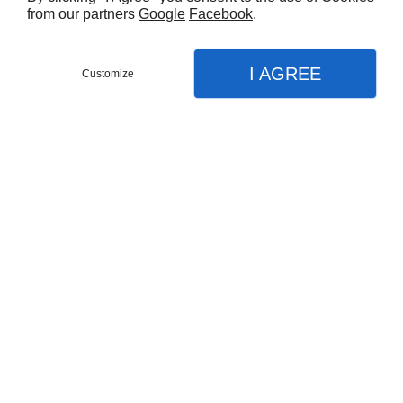
from our partners
Google
Facebook
.
I AGREE
Customize
Appel
Menu
Contact
Plan
Accueil
Nos prestations
Travaux de maçonnerie
Rénovation couverture
Ravalement de façades
Travaux de zinguerie
Pose d'enduits
Couverture - zinguerie