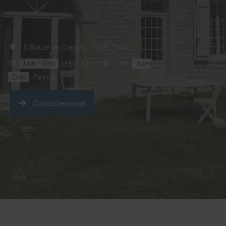
18 Route de Cognac
17160
THORS
Lun - Ven
09h - 12h | 14h - 18h
Sam
- Dim
Fermé
Contactez-nous